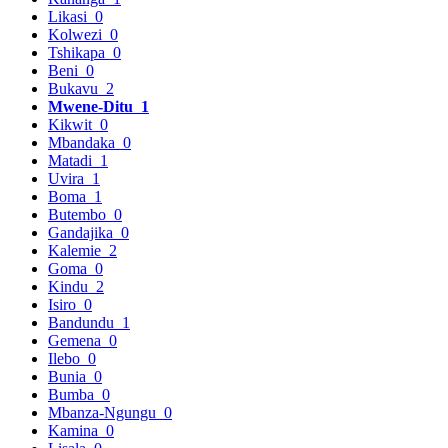
Likasi
0
Kolwezi
0
Tshikapa
0
Beni
0
Bukavu
2
Mwene-Ditu
1
Kikwit
0
Mbandaka
0
Matadi
1
Uvira
1
Boma
1
Butembo
0
Gandajika
0
Kalemie
2
Goma
0
Kindu
2
Isiro
0
Bandundu
1
Gemena
0
Ilebo
0
Bunia
0
Bumba
0
Mbanza-Ngungu
0
Kamina
0