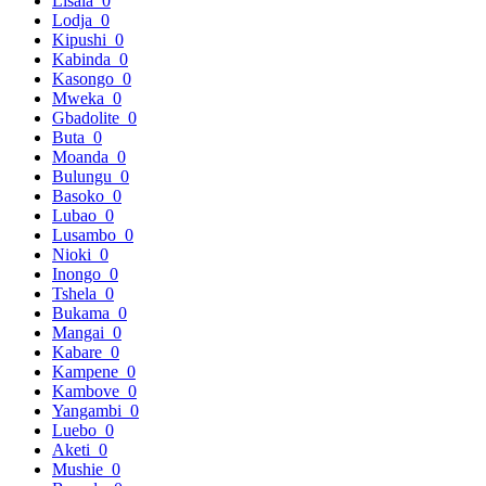
Lisala
0
Lodja
0
Kipushi
0
Kabinda
0
Kasongo
0
Mweka
0
Gbadolite
0
Buta
0
Moanda
0
Bulungu
0
Basoko
0
Lubao
0
Lusambo
0
Nioki
0
Inongo
0
Tshela
0
Bukama
0
Mangai
0
Kabare
0
Kampene
0
Kambove
0
Yangambi
0
Luebo
0
Aketi
0
Mushie
0