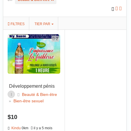
FILTRES
TIER PAR
2
Développement pénis
I
Beauté & Bien-être
»
Bien-être sexuel
$10
Kindu
0km
il y a 5 mois