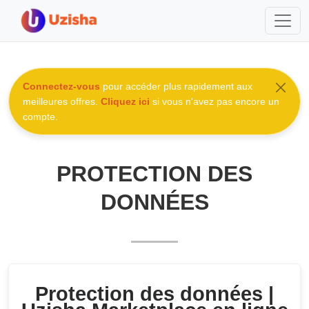
Connectez-vous
pour accéder plus rapidement aux
meilleures offres.
Cliquez ici
si vous n'avez pas encore un
compte.
PROTECTION DES
DONNÉES
Protection des données |
Uzisha Marketplace en ligne