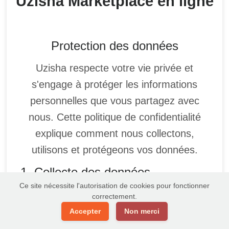
Protection des données
Uzisha respecte votre vie privée et
s'engage à protéger les informations
personnelles que vous partagez avec
nous. Cette politique de confidentialité
explique comment nous collectons,
utilisons et protégeons vos données.
1. Collecte des données
personnelles
Ce site nécessite l'autorisation de cookies pour fonctionner
Nous collectons des informations personnelles
correctement.
lorsque vous vous inscrivez sur notre plateforme,
Accepter
Non merci
effectuez des achats, vous abonnez à notre