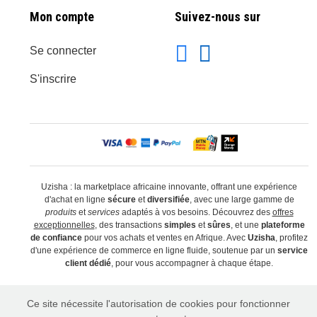
Mon compte
Suivez-nous sur
Se connecter
S'inscrire
Uzisha : la marketplace africaine innovante, offrant une expérience
d'achat en ligne
sécure
et
diversifiée
, avec une large gamme de
produits
et
services
adaptés à vos besoins. Découvrez des
offres
exceptionnelles
, des transactions
simples
et
sûres
, et une
plateforme
de confiance
pour vos achats et ventes en Afrique. Avec
Uzisha
, profitez
d'une expérience de commerce en ligne fluide, soutenue par un
service
client dédié
, pour vous accompagner à chaque étape.
Ce site nécessite l'autorisation de cookies pour fonctionner
© 2026 Uzisha Marketplace. Tous droits réservés. Propulsé