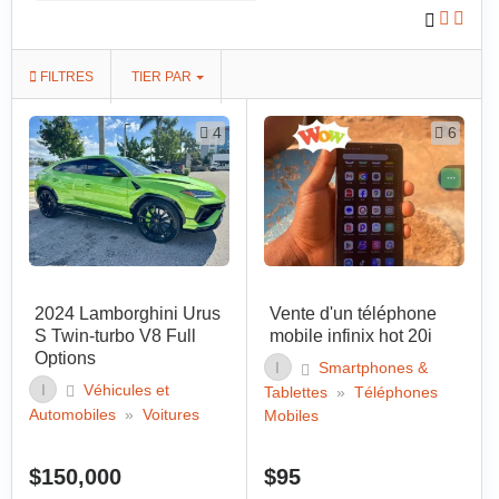
FILTRES
TIER PAR
4
6
2024 Lamborghini Urus
Vente d'un téléphone
S Twin-turbo V8 Full
mobile infinix hot 20i
Options
I
Smartphones &
I
Véhicules et
Tablettes
»
Téléphones
Automobiles
»
Voitures
Mobiles
$150,000
$95