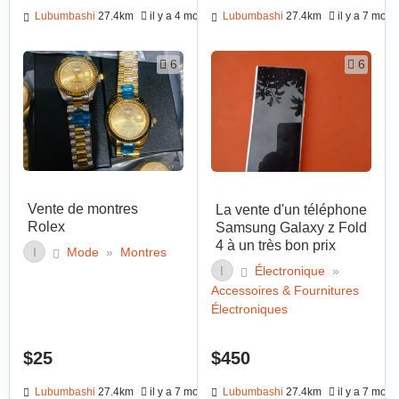
Lubumbashi
27.4km
il y a 4 mois
Lubumbashi
27.4km
il y a 7 mois
6
6
Vente de montres
La vente d'un téléphone
Rolex
Samsung Galaxy z Fold
4 à un très bon prix
I
Mode
»
Montres
I
Électronique
»
Accessoires & Fournitures
Électroniques
$25
$450
Lubumbashi
27.4km
il y a 7 mois
Lubumbashi
27.4km
il y a 7 mois