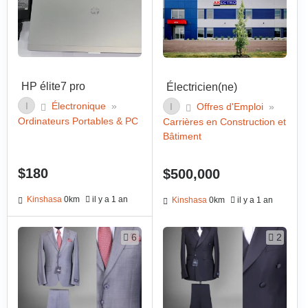
HP élite7 pro
Électricien(ne)
I
Électronique
»
I
Offres d'Emploi
»
Ordinateurs Portables & PC
Carrières en Construction et
Bâtiment
$180
$500,000
Kinshasa
0km
il y a 1 an
Kinshasa
0km
il y a 1 an
6
2