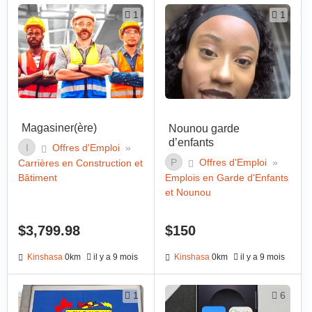
1
1
Magasiner(ère)
Nounou garde
d’enfants
I
Offres d'Emploi
»
P
Offres d'Emploi
»
Carrières en Construction et
Emplois en Garde d'Enfants
Bâtiment
et Nounou
$3,799.98
$150
Kinshasa
0km
il y a 9 mois
Kinshasa
0km
il y a 9 mois
1
6