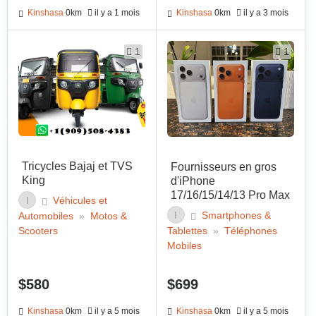
Kinshasa
0km
il y a 1 mois
Kinshasa
0km
il y a 3 mois
1
1
Tricycles Bajaj et TVS
Fournisseurs en gros
King
d'iPhone
17/16/15/14/13 Pro Max
I
Véhicules et
I
Smartphones &
Automobiles
»
Motos &
Tablettes
»
Téléphones
Scooters
Mobiles
$580
$699
Kinshasa
0km
il y a 5 mois
Kinshasa
0km
il y a 5 mois