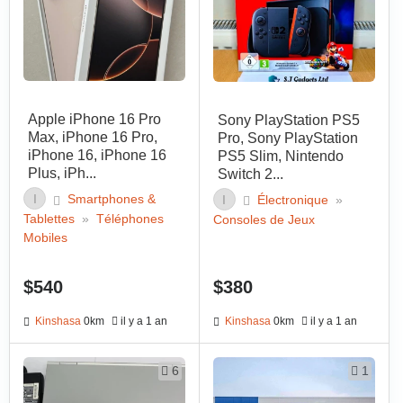
Apple iPhone 16 Pro
Sony PlayStation PS5
Max, iPhone 16 Pro,
Pro, Sony PlayStation
iPhone 16, iPhone 16
PS5 Slim, Nintendo
Plus, iPh...
Switch 2...
I
Smartphones &
I
Électronique
»
Tablettes
»
Téléphones
Consoles de Jeux
Mobiles
$540
$380
Kinshasa
0km
il y a 1 an
Kinshasa
0km
il y a 1 an
6
1