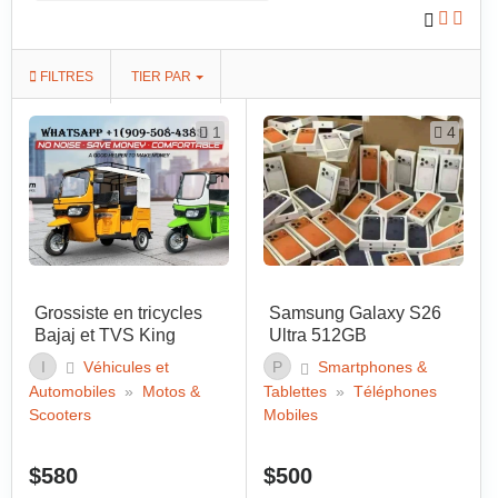
FILTRES
TIER PAR
1
4
Grossiste en tricycles
Samsung Galaxy S26
Bajaj et TVS King
Ultra 512GB
I
Véhicules et
P
Smartphones &
Automobiles
»
Motos &
Tablettes
»
Téléphones
Scooters
Mobiles
$580
$500