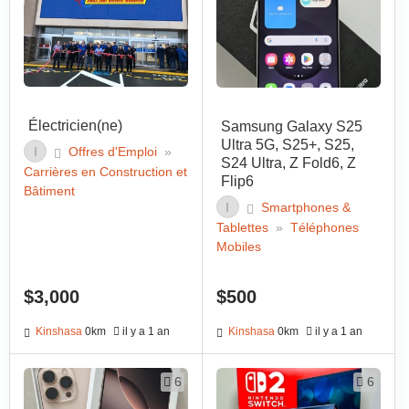
Électricien(ne)
Samsung Galaxy S25
Ultra 5G, S25+, S25,
I
Offres d'Emploi
»
S24 Ultra, Z Fold6, Z
Carrières en Construction et
Flip6
Bâtiment
I
Smartphones &
Tablettes
»
Téléphones
Mobiles
$3,000
$500
Kinshasa
0km
il y a 1 an
Kinshasa
0km
il y a 1 an
6
6