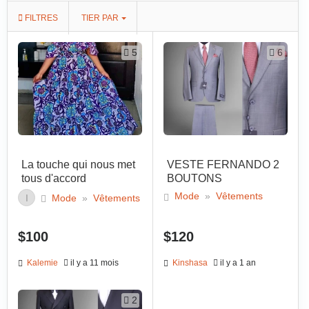
FILTRES
TIER PAR
5
6
La touche qui nous met
VESTE FERNANDO 2
tous d'accord
BOUTONS
Mode
»
Vêtements
I
Mode
»
Vêtements
$100
$120
Kalemie
il y a 11 mois
Kinshasa
il y a 1 an
2